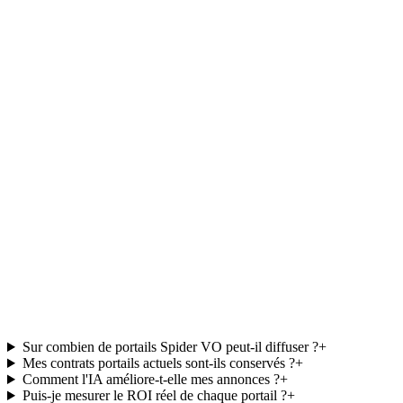
fine des zones de chalandise et des ventes inter-sites.
Groupes constructeurs
Standardisez la diffusion VO sur l'ensemble du réseau tout en
laissant aux concessions la main sur le pricing et les médias.
Indépendants ambitieux
Accédez à la même puissance de diffusion que les grands groupes,
sans investir dans une équipe d'annonceurs internes.
Sur combien de portails Spider VO peut-il diffuser ?
+
Mes contrats portails actuels sont-ils conservés ?
+
Comment l'IA améliore-t-elle mes annonces ?
+
Puis-je mesurer le ROI réel de chaque portail ?
+