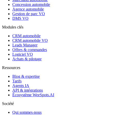
Concession automobile
Agence automobile
Gestion de parc VO
DMS VO
Modules clés
CRM automobile
CRM automobile VO
Leads Manager
Offres & commandes
Logiciel VO
Achats & pilotage
Ressources
Blog & expertise
Tarifs
Agents IA
API & intégrations
Écosystème WeeSpots.AI
Société
Qui sommes-nous