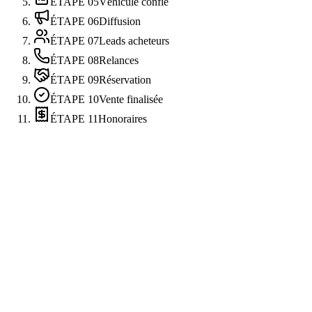
ÉTAPE
05
Véhicule confié
ÉTAPE
06
Diffusion
ÉTAPE
07
Leads acheteurs
ÉTAPE
08
Relances
ÉTAPE
09
Réservation
ÉTAPE
10
Vente finalisée
ÉTAPE
11
Honoraires
Cotation Autobiz Market native
Mandat vs dépôt-vente (livre de police auto)
Signature électronique du mandat exclusif