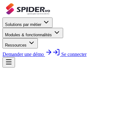
Solutions par métier
Modules & fonctionnalités
Ressources
Demander une démo
Se connecter
agence 
Demander une démonstration
Découvrir les fonctionnalités
Mandats & véhicules confiés
Réservations sécurisées
Fact