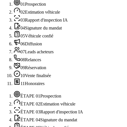
01
Prospection
02
Estimation véhicule
03
Rapport d'inspection IA
04
Signature du mandat
05
Véhicule confié
06
Diffusion
07
Leads acheteurs
08
Relances
09
Réservation
10
Vente finalisée
11
Honoraires
ÉTAPE
01
Prospection
ÉTAPE
02
Estimation véhicule
ÉTAPE
03
Rapport d'inspection IA
ÉTAPE
04
Signature du mandat