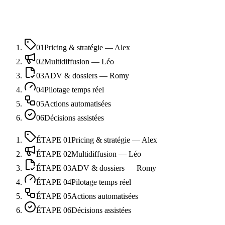
01
Pricing & stratégie — Alex
02
Multidiffusion — Léo
03
ADV & dossiers — Romy
04
Pilotage temps réel
05
Actions automatisées
06
Décisions assistées
ÉTAPE
01
Pricing & stratégie — Alex
ÉTAPE
02
Multidiffusion — Léo
ÉTAPE
03
ADV & dossiers — Romy
ÉTAPE
04
Pilotage temps réel
ÉTAPE
05
Actions automatisées
ÉTAPE
06
Décisions assistées