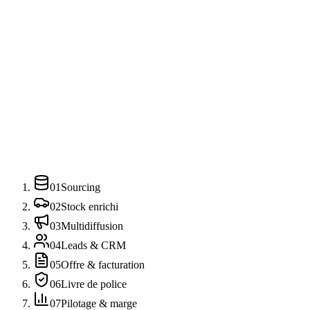
TVA marge, TVA normale, exonération intracom, export : tous les
régimes VO sont supportés nativement, Factur-X inclus.
Pilotage marge par véhicule
Isoler la vraie marge VO (achat, préparation, garantie, financement,
reprise) devient enfin possible — indispensable pour piloter.
01
Sourcing
02
Stock enrichi
03
Multidiffusion
04
Leads & CRM
05
Offre & facturation
06
Livre de police
07
Pilotage & marge