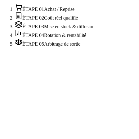
ÉTAPE
01
Achat / Reprise
ÉTAPE
02
Coût réel qualifié
ÉTAPE
03
Mise en stock & diffusion
ÉTAPE
04
Rotation & rentabilité
ÉTAPE
05
Arbitrage de sortie
Âge en stock et seuils d'alerte par segment