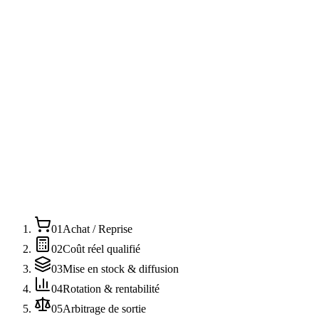
clic au bon de commande, imputation automatique au coût de
revient.
Cohérence bout en bout
Achat, préparation, publication, vente et facturation alimentés par la
même donnée, sans rupture de saisie.
01
Achat / Reprise
02
Coût réel qualifié
03
Mise en stock & diffusion
04
Rotation & rentabilité
05
Arbitrage de sortie