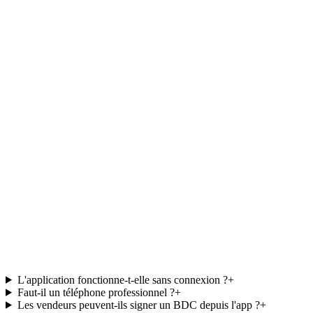
Objectifs personnels en direct
Comparatifs équipe
Alertes seuils critiques
Historique d'activité
L'application fonctionne-t-elle sans connexion ?
+
Faut-il un téléphone professionnel ?
+
Les vendeurs peuvent-ils signer un BDC depuis l'app ?
+