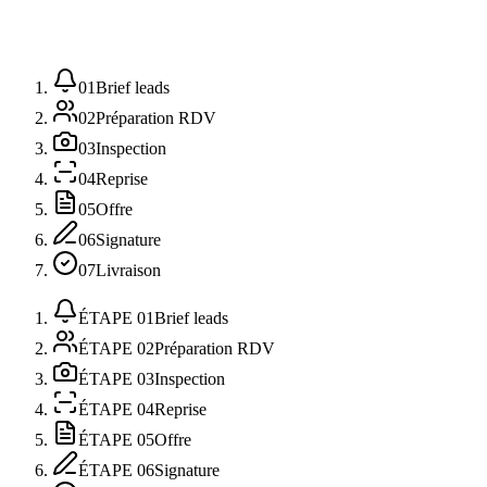
01
Brief leads
02
Préparation RDV
03
Inspection
04
Reprise
05
Offre
06
Signature
07
Livraison
ÉTAPE
01
Brief leads
ÉTAPE
02
Préparation RDV
ÉTAPE
03
Inspection
ÉTAPE
04
Reprise
ÉTAPE
05
Offre
ÉTAPE
06
Signature