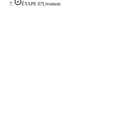
ÉTAPE
07
Livraison
Notifications push priorisées
Fiche lead enrichie + véhicule d'intérêt
Premier message IA suggéré
RDV créé en deux taps