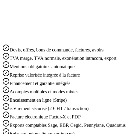
Format générique paramétrable
Ventilation TVA VO propre
Journal de ventes automatique
Devis, offres, bons de commande, factures, avoirs
TVA marge, TVA normale, exonération intracom, export
Mentions obligatoires automatiques
Reprise valorisée intégrée à la facture
Financement et garantie intégrés
Acomptes multiples et modes mixtes
Encaissement en ligne (Stripe)
e-Virement sécurisé (2 € HT / transaction)
Facture électronique Factur-X et PDP
Exports comptables Sage, EBP, Cegid, Pennylane, Quadratus
Relances automatiques sur impayé