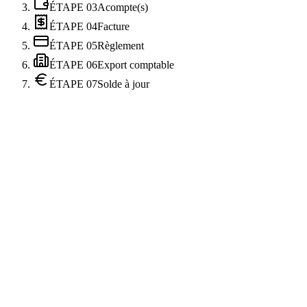
ÉTAPE
03
Acompte(s)
ÉTAPE
04
Facture
ÉTAPE
05
Règlement
ÉTAPE
06
Export comptable
ÉTAPE
07
Solde à jour
Acomptes multiples et modes mixtes
Solde dû calculé en temps réel
Rapprochement bancaire automatique