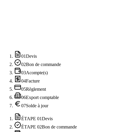
Export comptable natif
Exports vers Sage, EBP, Cegid, Pennylane, Quadratus et format
générique paramétrable.
01
Devis
02
Bon de commande
03
Acompte(s)
04
Facture
05
Règlement
06
Export comptable
07
Solde à jour
ÉTAPE
01
Devis
ÉTAPE
02
Bon de commande